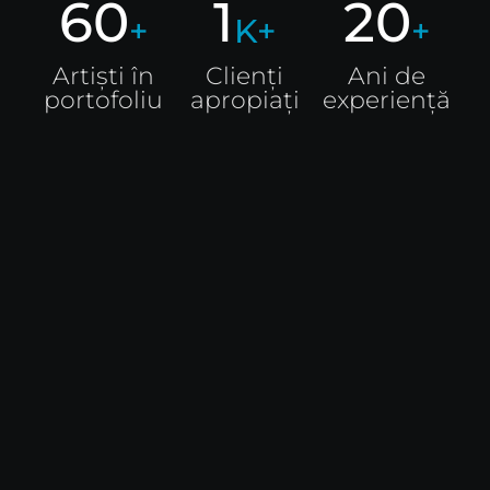
60
1
20
+
K+
+
Artiști în
Clienți
Ani de
portofoliu
apropiați
experiență