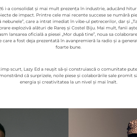
6 i-a consolidat și mai mult prezența în industrie, aducând hituri 
oiecte de impact. Printre cele mai recente succese se numără pie
nebunele”, care a intrat imediat în vibe-ul petrecerilor, dar și „T
rare explozivă alături de Rareș și Costel Biju. Mai mult, fanii aș
asm lansarea oficială a piesei „Mor după tine”, noua sa colaborare
 care a fost deja prezentată în avanpremieră la radio și a generat
foarte bune.
timp scurt, Lazy Ed a reușit să-și construiască o comunitate put
emonstrând că surprizele, noile piese și colaborările sale promit s
energia și creativitatea la un nivel și mai înalt.