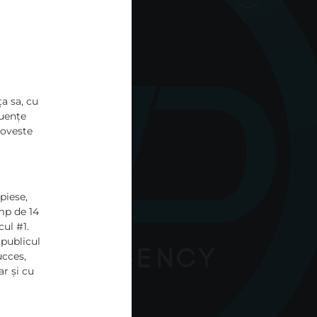
a sa, cu
luențe
poveste
piese,
mp de 14
cul #1.
 publicul
ucces,
r și cu