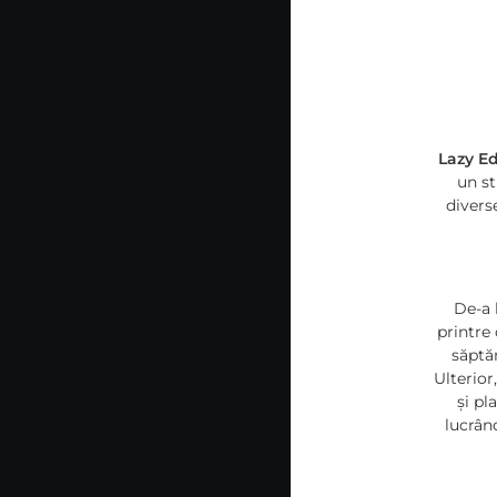
Lazy E
un st
divers
De-a 
printre
săptăm
Ulterior
și pl
lucrân