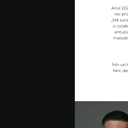
Anul 202
noi pr
„Mă sună 
o colabo
entuzi
melodie
Într-un 
fani, d