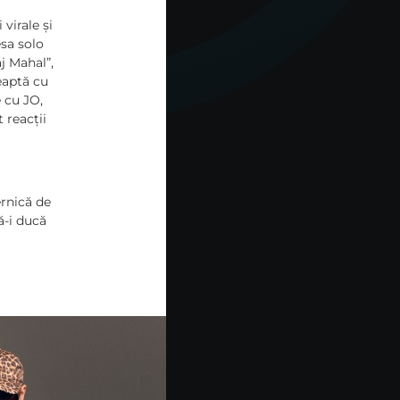
virale și
sa solo
aj Mahal”,
teaptă cu
 cu JO,
 reacții
ernică de
ă-i ducă