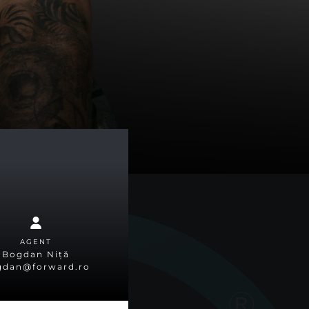
AGENT
Bogdan Niță
gdan@forward.ro