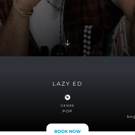
LAZY ED
GENRE
POP
bo
BOOK NOW