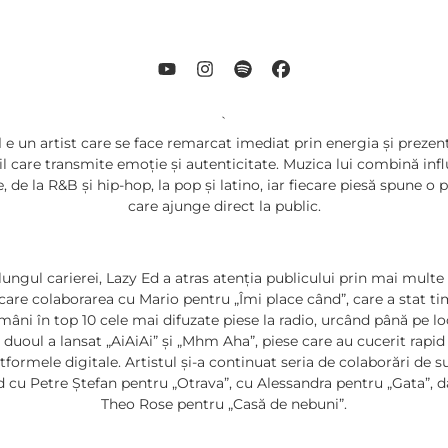
`
d
e un artist care se face remarcat imediat prin energia și prezenț
il care transmite emoție și autenticitate. Muzica lui combină inf
e, de la R&B și hip-hop, la pop și latino, iar fiecare piesă spune o 
care ajunge direct la public.
lungul carierei, Lazy Ed a atras atenția publicului prin mai multe 
 care colaborarea cu Mario pentru „Îmi place când”, care a stat ti
âni în top 10 cele mai difuzate piese la radio, urcând până pe lo
, duoul a lansat „AiAiAi” și „Mhm Aha”, piese care au cucerit rapid
atformele digitale. Artistul și-a continuat seria de colaborări de s
d cu Petre Ștefan pentru „Otrava”, cu Alessandra pentru „Gata”, da
Theo Rose pentru „Casă de nebuni”.